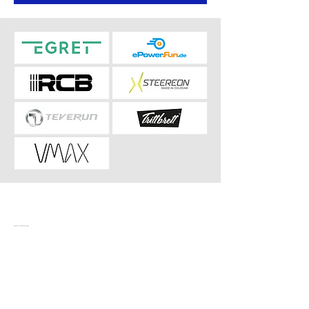
Kontakt und Rechtliches
E-Scooteria Freiburg
c/o Carsten Petter e. K.
Munzinger Straße 1
79111 Freiburg im Breisgau​​