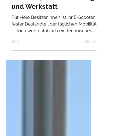
Wegweiser durch
Garantie, Gewährleistung
und Werkstatt
Für viele Besitzer:innen ist ihr E-Scooter
fester Bestandteil der täglichen Mobilität
– doch wenn plötzlich ein technisches
Problem auftritt, ist die Verwirrung oft
groß. „Ist das ein Garantiefall?“, „Wer
repariert das jetzt?“ oder „Muss ich die
Reparatur bezahlen?“ sind Fragen, die
wir in unserem Fachgeschäft mit
angeschlossener Werkstatt beinahe
täglich hören.