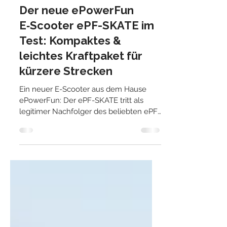
Carsten Petter
11. Juli
4 Min. Lesezeit
Der neue ePowerFun
E‑Scooter ePF-SKATE im
Test: Kompaktes &
leichtes Kraftpaket für
kürzere Strecken
Ein neuer E-Scooter aus dem Hause
ePowerFun: Der ePF-SKATE tritt als
legitimer Nachfolger des beliebten ePF-
1 an. Das Versprechen des Herstellers:
Klein, kompakt und leicht – aber mit
wesentlich mehr Power.