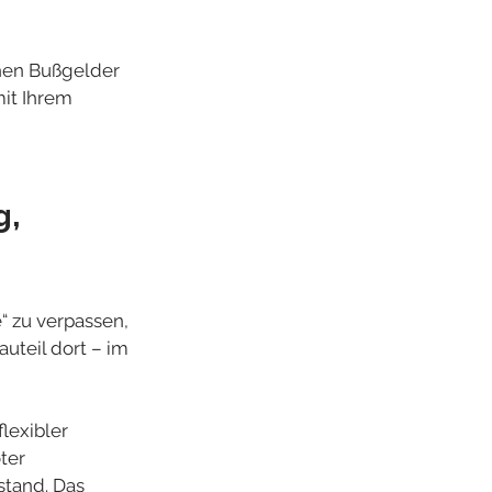
ohen Bußgelder 
it Ihrem 
, 
 zu verpassen, 
auteil dort – im 
lexibler 
ter 
stand. Das 