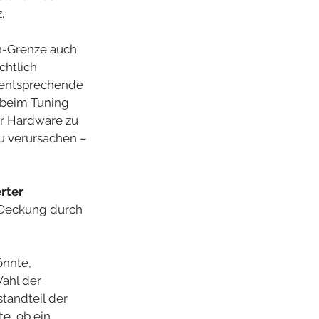
.
h-Grenze auch 
chtlich 
 entsprechende 
 beim Tuning 
r Hardware zu 
u verursachen – 
erter 
e Deckung durch 
önnte, 
Wahl der 
tandteil der 
e, ob ein 