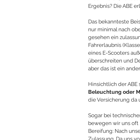
Ergebnis? Die ABE erl
Das bekannteste Beisp
nur minimal nach obe
gesehen ein zulassun
Fahrerlaubnis (Klas
eines E-Scooters auß
überschreiten und D
aber das ist ein and
Hinsichtlich der ABE s
Beleuchtung oder M
die Versicherung da 
Sogar bei technische
bewegen wir uns oft i
Bereifung: Nach unse
Zulassung. Da uns vo