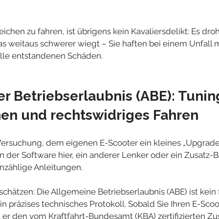
chen zu fahren, ist übrigens kein Kavaliersdelikt: Es dr
as weitaus schwerer wiegt – Sie haften bei einem Unfall m
alle entstandenen Schäden.
r Betriebserlaubnis (ABE): Tuning
nen und rechtswidriges Fahren
Versuchung, dem eigenen E-Scooter ein kleines „Upgrade“
k in der Software hier, ein anderer Lenker oder ein Zusatz-B
unzählige Anleitungen.
chätzen: Die Allgemeine Betriebserlaubnis (ABE) ist kein f
n präzises technisches Protokoll. Sobald Sie Ihren E-Scoo
t er den vom Kraftfahrt-Bundesamt (KBA) zertifizierten Zu