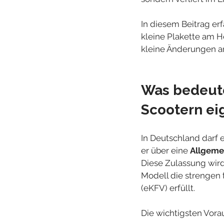
In diesem Beitrag er
kleine Plakette am H
kleine Änderungen a
Was bedeute
Scootern ei
In Deutschland darf 
er über eine 
Allgemei
Diese Zulassung wird
Modell die strengen
(eKFV) erfüllt.
Die wichtigsten Vora