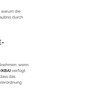
, warum die 
aubnis durch 
E-
eilnehmen, wenn 
 (KBA)
 verfügt. 
dass das 
-Verordnung 