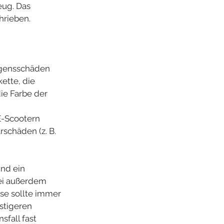
eug. Das 
hrieben.
ögensschäden 
ette, die 
ie Farbe der 
E-Scootern 
schäden (z. B. 
nd ein 
bei außerdem 
ese sollte immer 
stigeren 
fall fast 