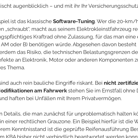
ischt augenblicklich – und mit ihr Ihr Versicherungsschutz
iel ist das klassische 
Software-Tuning
. Wer die 20-km/
n „schraubt“, macht aus seinem Elektrokleinstfahrzeug re
gspflichtiges Kraftrad ohne Zulassung, für das man eine
se AM oder B) benötigen würde. Abgesehen davon besteht
erdem das Risiko, die technischen Belastungsgrenzen de
efekte an Elektronik, Motor oder anderen Komponenten z
eres Thema.
ind auch rein bauliche Eingriffe riskant. Bei 
nicht zertifizi
odifikationen am Fahrwerk
 stehen Sie im Ernstfall ohn
und haften bei Unfällen mit Ihrem Privatvermögen.
n Details, die man zunächst für unproblematisch halten k
n einer rechtlichen Grauzone. Ein Beispiel hierfür ist die 
rem Kenntnisstand ist die geprüfte Reifenausführung Bes
m KBA bisher nicht verbindlich beantwortet werden konnt