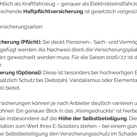
chtlich als Kraftfahrzeug – genauer als Elektrokleinstfahrz
prechende 
Haftpflichtversicherung
 ist gesetzlich vorgesc
rsicherungsarten:
cherung (Pflicht):
 Sie deckt Personen-, Sach- und Verm
zugefügt werden. Als Nachweis dient die Versicherungsplak
März gewechselt werden muss. Für die Saison 2026/27 ist d
.
erung (Optional):
 Diese ist besonders bei hochwertigen 
usätzlich Schutz bei Diebstahl, Vandalismus oder Elementar
) bietet.
rsicherungen können je nach Anbieter deutlich variieren u
ohnen. Ein genauer Blick in das „Kleingedruckte“ ist hier
Sie insbesondere auf die 
Höhe der Selbstbeteiligung
. Di
Relation zum Wert Ihres E-Scooters stehen – bei einem gün
e Selbstbeteiligung den Versicherungsschutz im Schadens