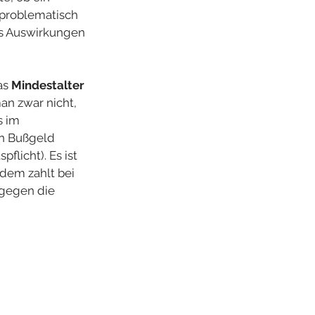
nproblematisch 
ps Auswirkungen 
as 
Mindestalter 
an zwar nicht, 
s im 
in Bußgeld 
licht). Es ist 
dem zahlt bei 
 gegen die 