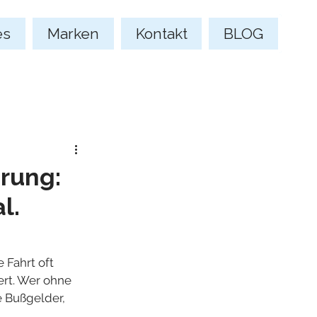
es
Marken
Kontakt
BLOG
rung:
l.
Fahrt oft 
ert. Wer ohne 
e Bußgelder, 