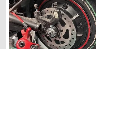
Reparaturen &
Inspektionen
Fachgerechte Reparaturen, Wartungen
& Inspektionen führen wir bei E-
Scootern unserer Marken durch
(Fremdfabrikate auf Anfrage - abhängig
vom Defekt/Modell).
€ individuell
nach Aufwand und Materialbedarf