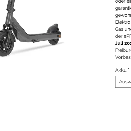
oder ei
garant
gewohnt
Elektro
Gas un
der eP
Juli 20
Freibu
Vorbes
Akku
*
Ausw