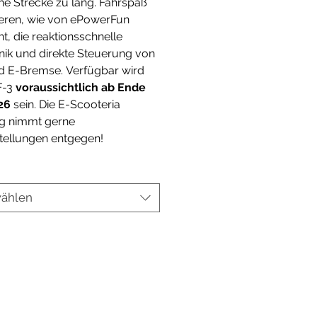
ne Strecke zu lang. Fahrspaß
ieren, wie von ePowerFun
, die reaktionsschnelle
nik und direkte Steuerung von
d E-Bremse. Verfügbar wird
F-3
voraussichtlich ab Ende
26
sein. Die E-Scooteria
rg nimmt gerne
tellungen entgegen!
ählen