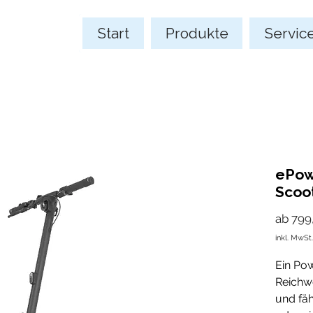
Start
Produkte
Servic
ePow
Scoo
ab
799
inkl. MwSt.
Ein Po
Reichwe
und fäh