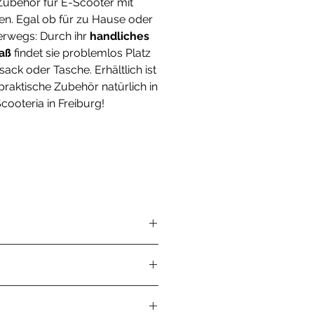
Zubehör für E-Scooter mit
fen. Egal ob für zu Hause oder
erwegs: Durch ihr
handliches
aß
findet sie problemlos Platz
sack oder Tasche. Erhältlich ist
praktische Zubehör natürlich in
cooteria in Freiburg!
eme Fahrradreifen, Reifen von
n 10,3 Bar.