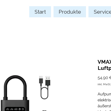
Start
Produkte
Servic
VMAX
Luft
54,90 
inkl. MwSt.
Aufpum
elektr
äußers