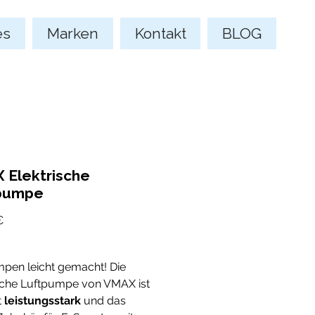
es
Marken
Kontakt
BLOG
 Elektrische
pumpe
Preis
€
pen leicht gemacht! Die
ische Luftpumpe von VMAX ist
t
leistungsstark
und das